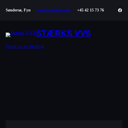
Face
Søndersø, Fyn
info@staerksvvs.dk
+45 42 15 73 76
STÆRKS VVS
Send os en besked