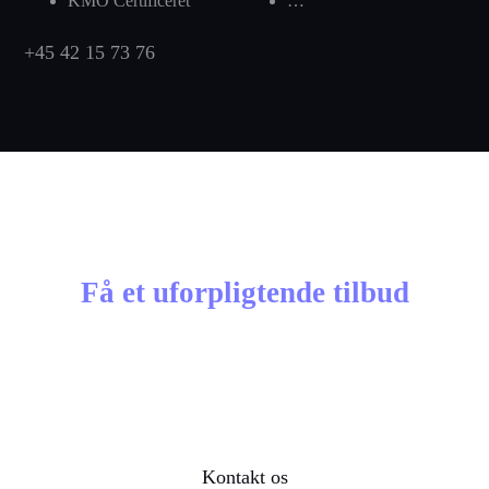
KMO Certificeret
…
+45 42 15 73 76
Få et uforpligtende tilbud
Skal vi hjælpe dig med dit
næste projekt?
Kontakt os