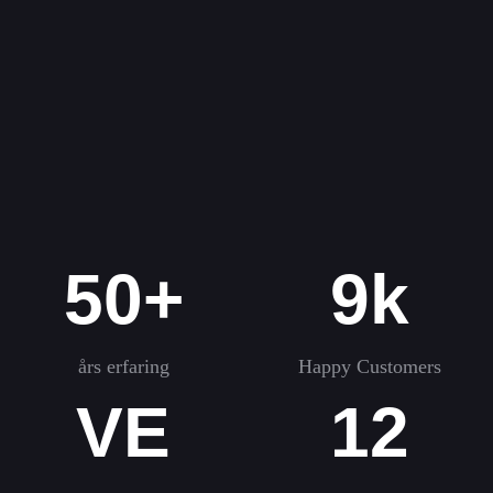
50+
9k
års erfaring
Happy Customers
VE
12